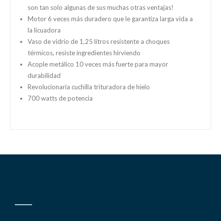
son tan solo algunas de sus muchas otras ventajas!
Motor 6 veces más duradero que le garantiza larga vida a
la licuadora
Vaso de vidrio de 1,25 litros resistente a choques
térmicos, resiste ingredientes hirviendo
Acople metálico 10 veces más fuerte para mayor
durabilidad
Revolucionaria cuchilla trituradora de hielo
700 watts de potencia