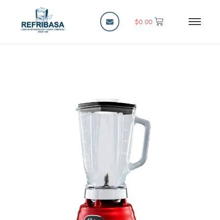
$
0.00