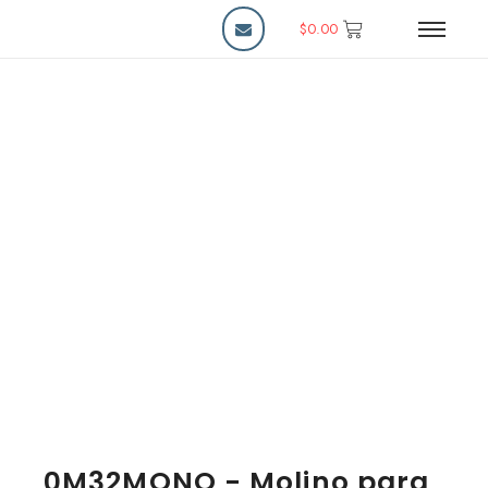
$
0.00
0M32MONO - Molino para